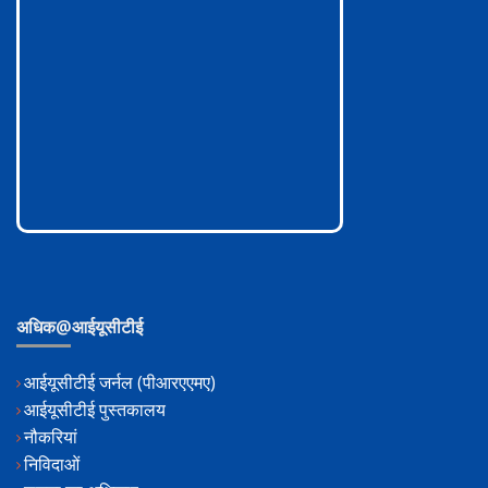
अधिक@आईयूसीटीई
आईयूसीटीई जर्नल (पीआरएएमए)
आईयूसीटीई पुस्तकालय
नौकरियां
निविदाओं